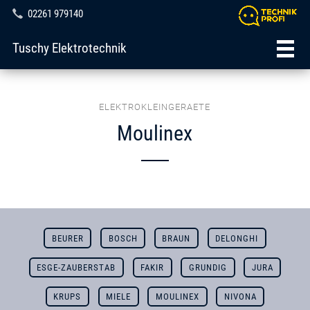
02261 979140
Tuschy Elektrotechnik
ELEKTROKLEINGERAETE
Moulinex
BEURER
BOSCH
BRAUN
DELONGHI
ESGE-ZAUBERSTAB
FAKIR
GRUNDIG
JURA
KRUPS
MIELE
MOULINEX
NIVONA