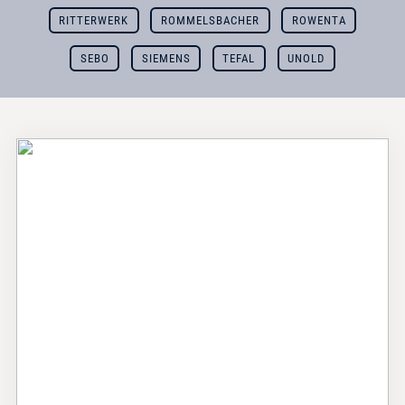
RITTERWERK
ROMMELSBACHER
ROWENTA
SEBO
SIEMENS
TEFAL
UNOLD