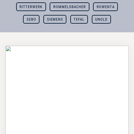
RITTERWERK
ROMMELSBACHER
ROWENTA
SEBO
SIEMENS
TEFAL
UNOLD