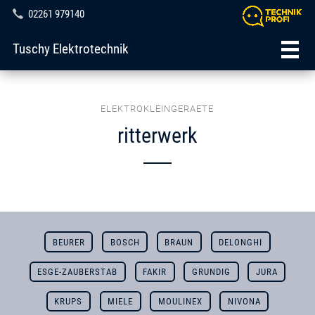
02261 979140
Tuschy Elektrotechnik
ELEKTROKLEINGERAETE
ritterwerk
BEURER
BOSCH
BRAUN
DELONGHI
ESGE-ZAUBERSTAB
FAKIR
GRUNDIG
JURA
KRUPS
MIELE
MOULINEX
NIVONA