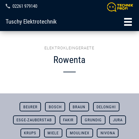
02261 979140
Tuschy Elektrotechnik
ELEKTROKLEINGERAETE
Rowenta
BEURER
BOSCH
BRAUN
DELONGHI
ESGE-ZAUBERSTAB
FAKIR
GRUNDIG
JURA
KRUPS
MIELE
MOULINEX
NIVONA