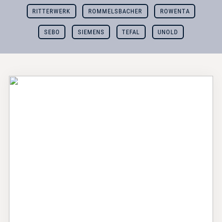
RITTERWERK
ROMMELSBACHER
ROWENTA
SEBO
SIEMENS
TEFAL
UNOLD